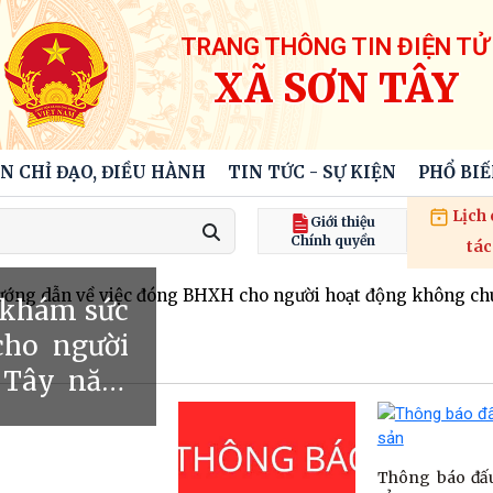
TRANG THÔNG TIN ĐIỆN TỬ
XÃ SƠN TÂY
N CHỈ ĐẠO, ĐIỀU HÀNH
TIN TỨC - SỰ KIỆN
PHỔ BI
Lịch
Giới thiệu
Chính quyền
tác
dẫn về việc đóng BHXH cho người hoạt động không chuyên 
c khám sức
cho người
n Tây năm
Thông báo đấu