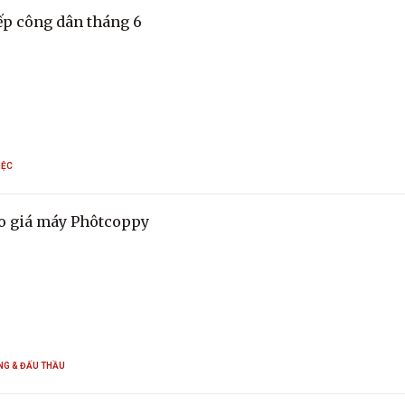
iếp công dân tháng 6
IỆC
o giá máy Phôtcoppy
NG & ĐẤU THẦU