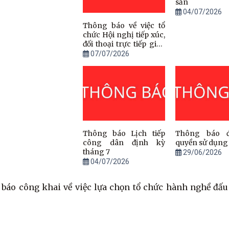
sản
04/07/2026
Thông báo về việc tổ
chức Hội nghị tiếp xúc,
đối thoại trực tiếp giữa
đồng chí Bí thư Đảng
07/07/2026
ủy, Chủ tịch HĐND xã
và đồng chí Chủ tịch
UBND xã với Nhân dân
Thông báo Lịch tiếp
Thông báo đ
công dân định kỳ
quyền sử dụng 
tháng 7
29/06/2026
04/07/2026
báo công khai về việc lựa chọn tổ chức hành nghề đấu 