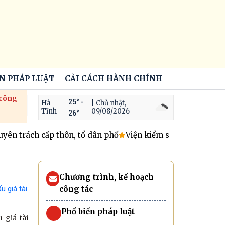
ẾN PHÁP LUẬT
CẢI CÁCH HÀNH CHÍNH
 công
25° -
Hà
| Chủ nhật,
Tĩnh
09/08/2026
26°
trách cấp thôn, tổ dân phố
Viện kiểm sát nhân dân khu vự
Chương trình, kế hoạch
công tác
Phổ biến pháp luật
 giá tài