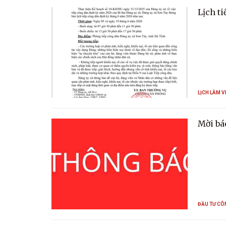
Lịch t
LỊCH LÀM V
Mời bá
ĐẦU TƯ CÔ