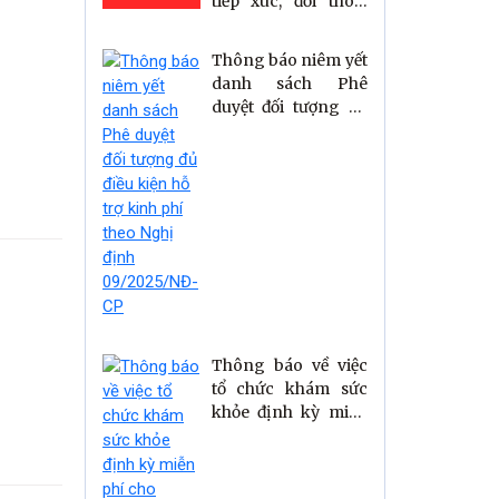
tiếp xúc, đối thoại
trực tiếp giữa đồng
chí Bí thư Đảng ủy,
Thông báo niêm yết
Chủ tịch HĐND xã
danh sách Phê
và đồng chí Chủ
duyệt đối tượng đủ
tịch UBND xã với
điều kiện hỗ trợ kinh
Nhân dân
phí theo Nghị định
09/2025/NĐ-CP
Thông báo về việc
tổ chức khám sức
khỏe định kỳ miễn
phí cho người dân
trên địa bàn xã Sơn
Tây năm 2026