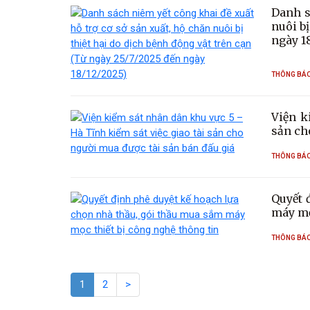
Danh s
nuôi bị
ngày 1
THÔNG BÁ
Viện k
sản ch
THÔNG BÁ
Quyết 
máy mọ
THÔNG BÁ
1
2
>