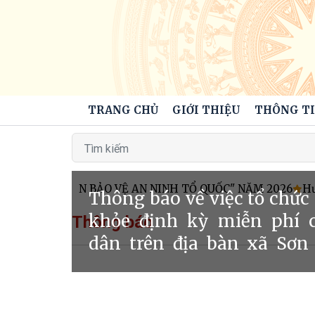
TRANG CHỦ
GIỚI THIỆU
THÔNG TI
 TOÀN DÂN BẢO VỆ AN NINH TỔ QUỐC" NĂM 2026
Hướng 
Thông báo về việc tổ chứ
khỏe định kỳ miễn phí 
Thông báo
dân trên địa bàn xã Sơ
2026