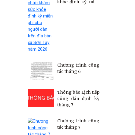
khỏe định kỳ miễn
tịch UBND xã với
phí cho người dân
Nhân dân
trên địa bàn xã Sơn
Tây năm 2026
Chương trình công
tác tháng 6
Thông báo Lịch tiếp
công dân định kỳ
tháng 7
Chương trình công
tác tháng 7