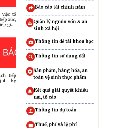
Báo cáo tài chính năm
việc tổ
iếp xúc,
Quản lý nguồn vốn & an
tiếp giữa
sinh xã hội
hư Đảng
HĐND xã
hủ tịch
Thông tin đề tài khoa học
hân dân
Thông tin sử dụng đất
Sản phẩm, hàng hóa, an
ch tiếp
toàn vệ sinh thực phẩm
ịnh kỳ
Kết quả giải quyết khiếu
nại, tố cáo
Thông tin dự toán
Thuế, phí và lệ phí