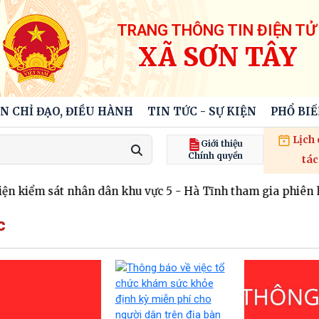
TRANG THÔNG TIN ĐIỆN TỬ
XÃ SƠN TÂY
N CHỈ ĐẠO, ĐIỀU HÀNH
TIN TỨC - SỰ KIỆN
PHỔ BI
Lịch
Giới thiệu
Chính quyền
tác
kiểm sát nhân dân khu vực 5 - Hà Tĩnh tham gia phiên họp x
c