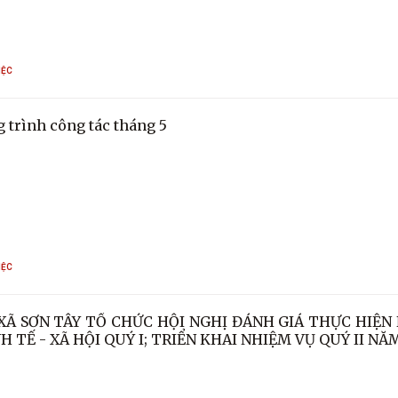
IỆC
 trình công tác tháng 5
IỆC
XÃ SƠN TÂY TỔ CHỨC HỘI NGHỊ ĐÁNH GIÁ THỰC HIỆN
H TẾ - XÃ HỘI QUÝ I; TRIỂN KHAI NHIỆM VỤ QUÝ II NĂ