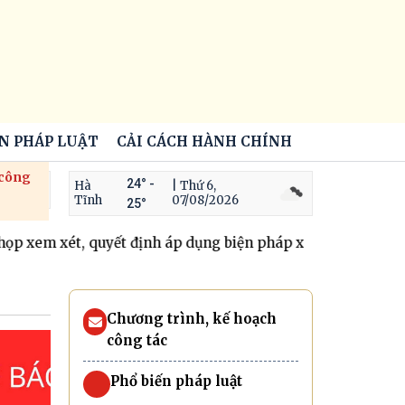
ẾN PHÁP LUẬT
CẢI CÁCH HÀNH CHÍNH
 công
24° -
Hà
| Thứ 6,
Tĩnh
07/08/2026
25°
em xét, quyết định áp dụng biện pháp xử lý hành chính đưa
Chương trình, kế hoạch
công tác
Phổ biến pháp luật