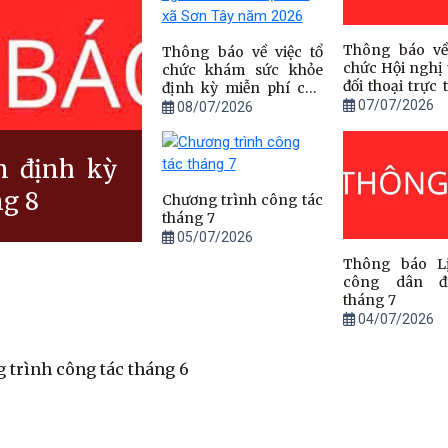
Thông báo về 
Thông báo về việc tổ
chức Hội nghị t
chức khám sức khỏe
đối thoại trực 
định kỳ miễn phí cho
đồng chí Bí t
07/07/2026
người dân trên địa bàn
08/07/2026
ủy, Chủ tịch 
xã Sơn Tây năm 2026
và đồng chí C
UBND xã với N
n định kỳ
ng 8
Chương trình công tác
tháng 7
05/07/2026
Thông báo Lị
công dân đ
tháng 7
04/07/2026
 trình công tác tháng 6