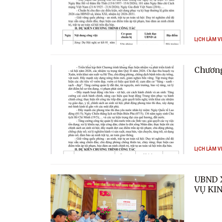
LỊCH LÀM V
Chương
LỊCH LÀM V
UBND 
VỤ KIN