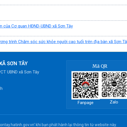
kiến của Cơ quan HĐND-UBND xã Sơn Tây
ng trình Chăm sóc sức khỏe người cao tuổi trên địa bàn xã Sơn Tâ
XÃ SƠN TÂY
Mã QR
 PCT UBND xã Sơn Tây
nh
Zalo
Fanpage
ntay.hatinh.gov.vn' khi bạn phát hành lại thông tin từ website này.