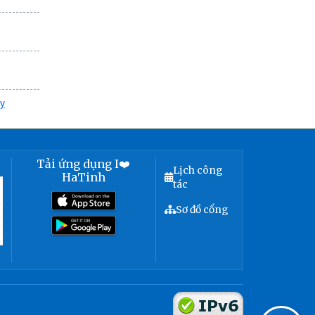
y
Tải ứng dụng I❤️
Lịch công
HaTinh
tác
Sơ đồ cổng