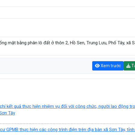
ổng mặt bằng phân lô đất ở thôn 2, Hồ Sen, Trung Lưu, Phố Tây, xã S
Xem trước
Tả
 chí kết quả thực hiện nhiệm vụ đối với công chức, người lao động tr
 Sơn Tây
 cư GPMB thực hiện các công trình điện trên địa bàn xã Sơn Tây, tỉn