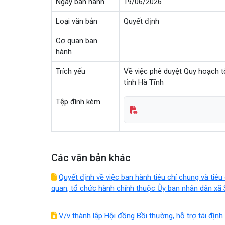
Ngày ban hành
19/06/2026
Loại văn bản
Quyết định
Cơ quan ban
hành
Trích yếu
Về việc phê duyệt Quy hoạch t
tỉnh Hà Tĩnh
Tệp đính kèm
Các văn bản khác
Quyết định về việc ban hành tiêu chí chung và tiêu
quan, tổ chức hành chính thuộc Ủy ban nhân dân xã
V/v thành lập Hội đồng Bồi thường, hỗ trợ tái định