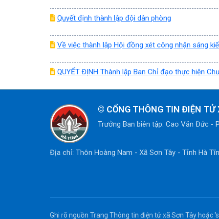
Quyết định thành lập đội dân phòng
Về việc thành lập Hội đồng xét công nhận sáng 
QUYẾT ĐỊNH Thành lập Ban Chỉ đạo thực hiện Chươ
©
CỔNG THÔNG TIN ĐIỆN TỬ 
Trưởng Ban biên tập: Cao Văn Đức -
Địa chỉ: Thôn Hoàng Nam - Xã Sơn Tây - Tỉnh Hà Tĩ
Ghi rõ nguồn Trang Thông tin điện tử xã Sơn Tây hoặc 'so