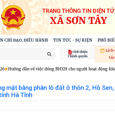
TRANG THÔNG TIN ĐIỆN TỬ
XÃ SƠN TÂY
N CHỈ ĐẠO, ĐIỀU HÀNH
TIN TỨC - SỰ KIỆN
PHỔ BI
Lịch
Giới thiệu
Chính quyền
tác
Hướng dẫn về việc đóng BHXH cho người hoạt động không
g mặt bằng phân lô đất ở thôn 2, Hồ Sen,
tỉnh Hà Tĩnh