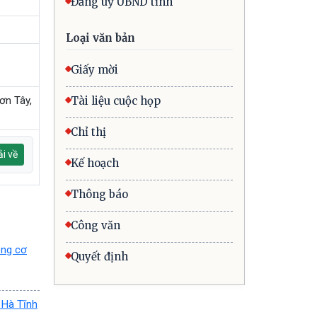
Đảng uỷ UBND tỉnh
Loại văn bản
Giấy mời
ơn Tây,
Tài liệu cuộc họp
Chỉ thị
i về
Kế hoạch
Thông báo
Công văn
ong cơ
Quyết định
h Hà Tĩnh