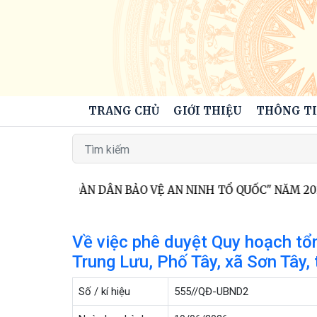
TRANG CHỦ
GIỚI THIỆU
THÔNG TI
GÀY HỘI TOÀN DÂN BẢO VỆ AN NINH TỔ QUỐC" NĂM 2026
Về việc phê duyệt Quy hoạch tổn
Trung Lưu, Phố Tây, xã Sơn Tây, 
Số / kí hiệu
555//QĐ-UBND2