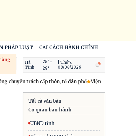
ẾN PHÁP LUẬT
CẢI CÁCH HÀNH CHÍNH
 công
25° -
Hà
| Thứ 7,
Tĩnh
08/08/2026
29°
 chuyên trách cấp thôn, tổ dân phố
Viện kiểm sát nhân dâ
Tất cả văn bản
Cơ quan ban hành
UBND tỉnh