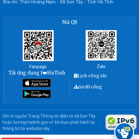
Địa chỉ: Thôn Hoàng Nam - Xã Sơn Tây - Tỉnh Hà Tĩnh
Mã QR
Zalo
Fanpage
Tải ứng dụng I❤️HaTinh
Lịch công tác
Sơ đồ cổng
Ghi rõ nguồn Trang Thông tin điện tử xã Sơn Tây
hoặc 'sontay.hatinh.gov.vn' khi bạn phát hành lại
thông tin từ website này.