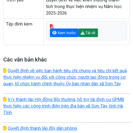
Trích yếu
Quyết định về việc khen thưởng thành
tích trong thực hiện nhiệm vụ Năm học
2025-2026
Tệp đính kèm
Xem trước
Tải về
Các văn bản khác
Quyết định về việc ban hành tiêu chí chung và tiêu chí kết quả
thực hiện nhiệm vụ đối với công chức, người lao động trong cơ
quan, tổ chức hành chính thuộc Ủy ban nhân dân xã Sơn Tây
V/v thành lập Hội đồng Bồi thường, hỗ trợ tái định cư GPMB
thực hiện các công trình điện trên địa bàn xã Sơn Tây, tỉnh Hà
Tĩnh
Quyết định thành lập đội dân phòng