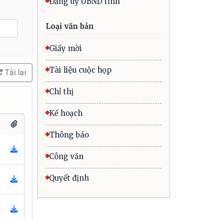
Đảng uỷ UBND tỉnh
Loại văn bản
Giấy mời
Tài liệu cuộc họp
Tải lại
Chỉ thị
Kế hoạch
Thông báo
Công văn
Quyết định