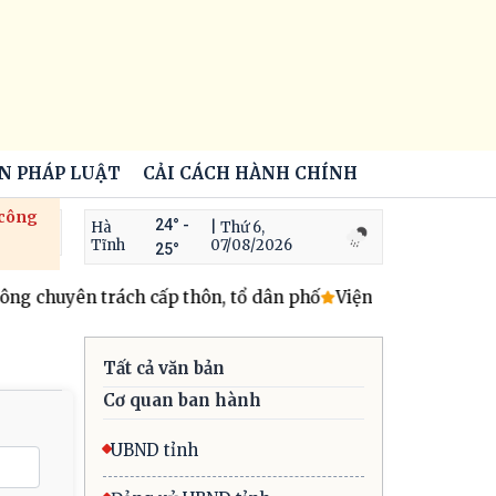
ẾN PHÁP LUẬT
CẢI CÁCH HÀNH CHÍNH
 công
24° -
Hà
| Thứ 6,
Tĩnh
07/08/2026
25°
 chuyên trách cấp thôn, tổ dân phố
Viện kiểm sát nhân dâ
Tất cả văn bản
Cơ quan ban hành
UBND tỉnh