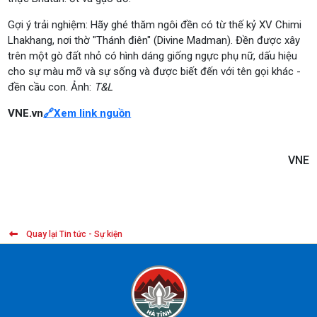
Gợi ý trải nghiệm: Hãy ghé thăm ngôi đền có từ thế kỷ XV Chimi
Lhakhang, nơi thờ "Thánh điên" (Divine Madman). Đền được xây
trên một gò đất nhỏ có hình dáng giống ngực phụ nữ, dấu hiệu
cho sự màu mỡ và sự sống và được biết đến với tên gọi khác -
đền cầu con. Ảnh:
T&L
VNE.vn
🔗
Xem link nguồn
VNE
Quay lại Tin tức - Sự kiện