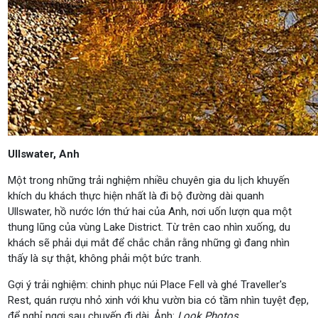
Ullswater, Anh
Một trong những trải nghiệm nhiều chuyên gia du lịch khuyến
khích du khách thực hiện nhất là đi bộ đường dài quanh
Ullswater, hồ nước lớn thứ hai của Anh, nơi uốn lượn qua một
thung lũng của vùng Lake District. Từ trên cao nhìn xuống, du
khách sẽ phải dụi mắt để chắc chắn rằng những gì đang nhìn
thấy là sự thật, không phải một bức tranh.
Gợi ý trải nghiệm: chinh phục núi Place Fell và ghé Traveller's
Rest, quán rượu nhỏ xinh với khu vườn bia có tầm nhìn tuyệt đẹp,
để nghỉ ngơi sau chuyến đi dài. Ảnh:
Look Photos