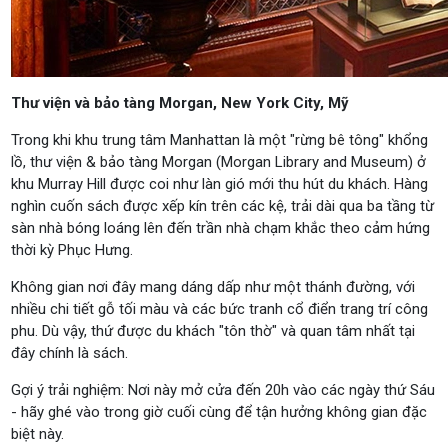
Thư viện và bảo tàng Morgan, New York City, Mỹ
Trong khi khu trung tâm Manhattan là một "rừng bê tông" khổng
lồ, thư viện & bảo tàng Morgan (Morgan Library and Museum) ở
khu Murray Hill được coi như làn gió mới thu hút du khách. Hàng
nghìn cuốn sách được xếp kín trên các kệ, trải dài qua ba tầng từ
sàn nhà bóng loáng lên đến trần nhà chạm khắc theo cảm hứng
thời kỳ Phục Hưng.
Không gian nơi đây mang dáng dấp như một thánh đường, với
nhiều chi tiết gỗ tối màu và các bức tranh cổ điển trang trí công
phu. Dù vậy, thứ được du khách "tôn thờ" và quan tâm nhất tại
đây chính là sách.
Gợi ý trải nghiệm: Nơi này mở cửa đến 20h vào các ngày thứ Sáu
- hãy ghé vào trong giờ cuối cùng để tận hưởng không gian đặc
biệt này.