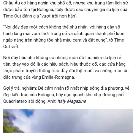
Châu Âu có hàng nghìn khu phố cổ, nhưng khu trung tâm lịch sử
được bảo tồn tại Bologna, Italy được các chuyên gia du lịch của
Time Out đánh giá "vượt trội hơn hẳn".
"Nơi đây đẹp một cách không thể phủ nhận, với hàng cây số
hành lang mái vòm thời Trung cổ và cảnh quan thành phố luôn
ngập nắng trên những tòa nhà màu cam và đất nung", tờ Time
Out viết.
Nơi đây hầu như không có những món đồ lưu niệm du lịch rẻ
tiền, thay vào đó là các hiệu sách, hiệu thuốc cổ, các cửa hàng
thực phẩm truyền thống treo đầy đùi thịt muối và những món ăn
đặc trưng của vùng Emilia-Romagna.
Gợi ý trải nghiệm: Để cảm nhận rõ nhất nhịp sống địa phương, vẻ
đẹp kiến trúc của Bologna, hãy dạo quanh khu chợ đường phố
Quadrilatero sôi động. Ảnh:
Italy Magazine