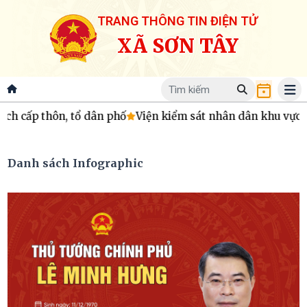
TRANG THÔNG TIN ĐIỆN TỬ
XÃ SƠN TÂY
n, tổ dân phố
Viện kiểm sát nhân dân khu vực 5 - Hà Tĩnh 
Danh sách Infographic