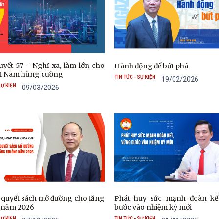
uyết 57 - Nghĩ xa, làm lớn cho
Hành động để bứt phá
ệt Nam hùng cường
TIN TỨC - SỰ KIỆN
19/02/2026
SỰ KIỆN
09/03/2026
n quyết sách mở đường cho tăng
Phát huy sức mạnh đoàn kế
 năm 2026
bước vào nhiệm kỳ mới
SỰ KIỆN
TIN TỨC - SỰ KIỆN