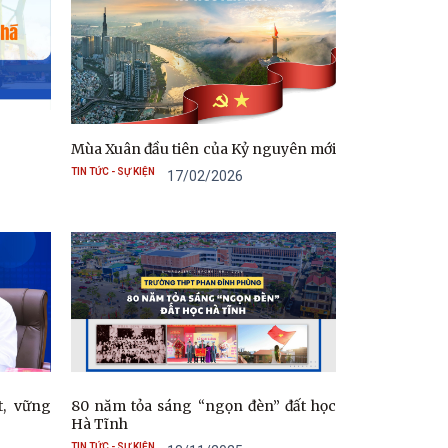
Mùa Xuân đầu tiên của Kỷ nguyên mới
TIN TỨC - SỰ KIỆN
17/02/2026
t, vững
80 năm tỏa sáng “ngọn đèn” đất học
Hà Tĩnh
TIN TỨC - SỰ KIỆN