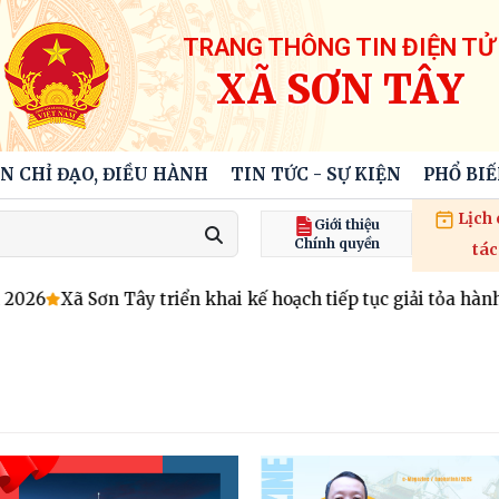
TRANG THÔNG TIN ĐIỆN TỬ
XÃ SƠN TÂY
N CHỈ ĐẠO, ĐIỀU HÀNH
TIN TỨC - SỰ KIỆN
PHỔ BI
Lịch
Giới thiệu
Chính quyền
tác
2026
Xã Sơn Tây triển khai kế hoạch tiếp tục giải tỏa hành