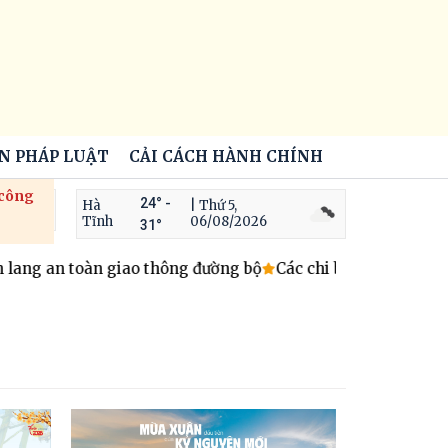
ẾN PHÁP LUẬT
CẢI CÁCH HÀNH CHÍNH
 công
24° -
Hà
| Thứ 5,
Tĩnh
06/08/2026
31°
 lang an toàn giao thông đường bộ
Các chi bộ trực thuộc Đả