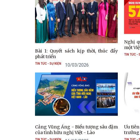
Nghị q
một Vi
Bài 1: Quyết sách kịp thời, thúc đẩy
TIN TỨC - 
phát triển
TIN TỨC - SỰ KIỆN
10/03/2026
Cảng Vũng Áng - Biểu tượng sâu đậm
Ưu tiê
của tình hữu nghị Việt - Lào
trưởng
TIN TỨC - SỰ KIỆN
TIN TỨC - 